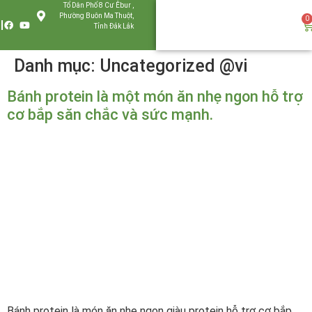
Tổ Dân Phố 8 Cư Êbur ,
Phường Buôn Ma Thuột,
0
Tỉnh Đắk Lắk
Danh mục:
Uncategorized @vi
Bánh protein là một món ăn nhẹ ngon hỗ trợ
cơ bắp săn chắc và sức mạnh.
Bánh protein là món ăn nhẹ ngon giàu protein hỗ trợ cơ bắp