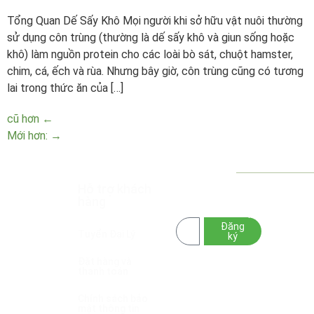
Tổng Quan Dế Sấy Khô Mọi người khi sở hữu vật nuôi thường
sử dụng côn trùng (thường là dế sấy khô và giun sống hoặc
khô) làm nguồn protein cho các loài bò sát, chuột hamster,
chim, cá, ếch và rùa. Nhưng bây giờ, côn trùng cũng có tương
lai trong thức ăn của […]
cũ hơn
←
Mới hơn:
→
Công Ty
Hỗ trợ khách
HOA MẶT TRỜI
TNHH
hàng
FARM
– GIẤC MƠ
Hoa Mặt
NÔNG NGHIỆP
Trời
Đăng
XANH
Group
Tuyển Đại Lý
ký
GPKD/MST:
Đặt hàng và
6001834030
thanh toán
cấp ngày
24/04/2026
Chính sách bảo
mật thông tin
Sở Tài Chính