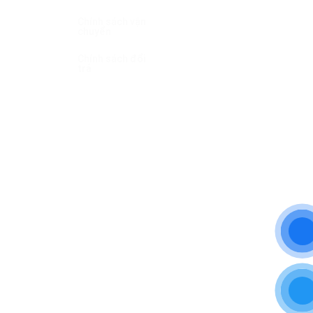
tỉnh Đắk Lắk
Chính sách vận
chuyển
Trụ sở: Tổ
Dân Phố 8 Cư
Chính sách đổi
Êbur , Phường
trả
Buôn Ma
Thuột, Tỉnh
Đắk Lắk
Điện thoại
(Zalo):
0356.502.477
&
0353.901.802
Email:
Hoamattroigroup2404@gmail.com