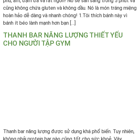
phú, ẩm, đậm đà và rất ngon! Nó sẽ sẵn sàng trong 5 phút và
cũng không chứa gluten và không dầu. Nó là món tráng miệng
hoàn hảo dễ dàng và nhanh chóng! 1.Tôi thích bánh này vì
bánh ít béo lành mạnh hơn bạn […]
THANH BAR NĂNG LƯỢNG THIẾT YẾU
CHO NGƯỜI TẬP GYM
Thanh bar năng lượng được sử dụng khá phổ biến. Tuy nhiên,
không phải protein bar nào cũng tốt cho sức khoẻ. Vậy,