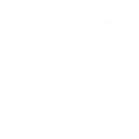
Trụ sở: Tổ Dân Phố 8
Cư Êbur , Phường
Chính sách vận chuyển
Buôn Ma Thuột, Tỉnh
Đắk Lắk
Chính sách đổi trả
Điện thoại (Zalo):
0356.502.477 &
0353.901.802
Email:
Hoamattroigroup2404@gmail.com