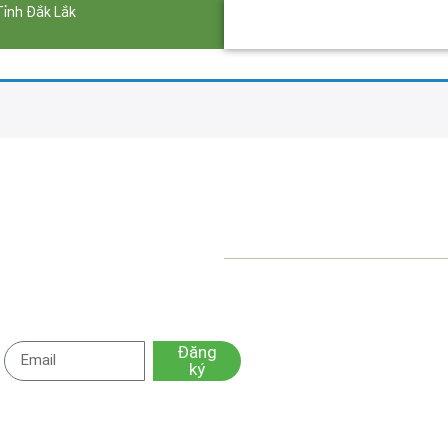
Tỉnh Đắk Lắk
HOA MẶT T
Đăng
ký