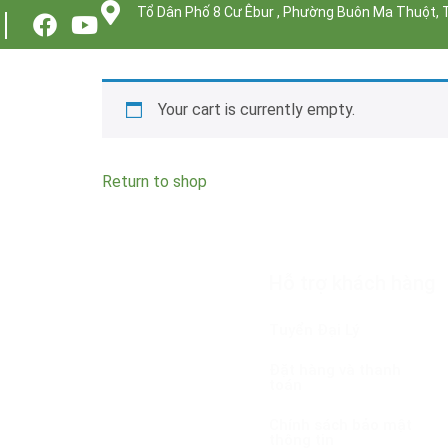
Tổ Dân Phố 8 Cư Êbur , Phường Buôn Ma Thuột, 
Your cart is currently empty.
Return to shop
Công Ty TNHH Hoa Mặt Trời
Hỗ trợ khách hàng
Group
Tuyển Đại Lý
GPKD/MST:
Đặt hàng và thanh
6001834030 cấp ngày
toán
24/04/2026 Sở Tài
Chính tỉnh Đắk Lắk
Chính sách bảo mật
thông tin