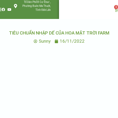
Tổ Dân Phố 8 Cư Êbur ,
Phường Buôn Ma Thuột,
0
Tỉnh Đắk Lắk
TIÊU CHUẨN NHẬP DẾ CỦA HOA MẶT TRỜI FARM
Sunny
16/11/2022