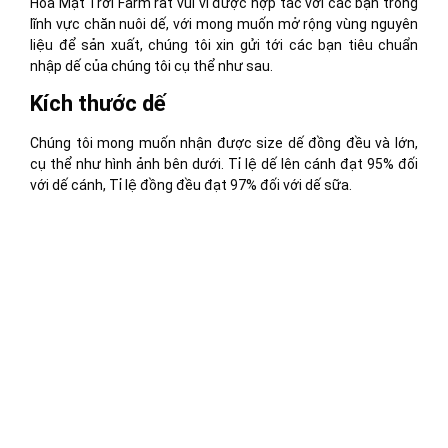
Hoa Mặt Trời Farm rất vui vì được hợp tác với các bạn trong
lĩnh vực chăn nuôi dế, với mong muốn mở rộng vùng nguyên
liệu để sản xuất, chúng tôi xin gửi tới các bạn tiêu chuẩn
nhập dế của chúng tôi cụ thể như sau.
Kích thước dế
Chúng tôi mong muốn nhận được size dế đồng đều và lớn,
cụ thể như hình ảnh bên dưới. Tỉ lệ dế lên cánh đạt 95% đối
với dế cánh, Tỉ lệ đồng đều đạt 97% đối với dế sữa.