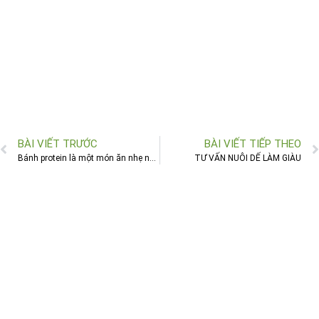
BÀI VIẾT TRƯỚC
BÀI VIẾT TIẾP THEO
Bánh protein là một món ăn nhẹ ngon hỗ trợ cơ bắp săn chắc và sức mạnh.
TƯ VẤN NUÔI DẾ LÀM GIÀU