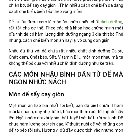
chiên bơ, dế sấy cay giòn….Thật nhiều cách chế biến đa dạng
cách chế biến, biến tấu theo vùng miền.
Dế từ lâu được xem là món ăn chứa nhiều chất
dinh dưỡng
,
rất tốt cho cơ thể. Theo các nhà khoa học chứng minh một
đĩa thịt dế có hàm lượng dinh dưỡng ngang 3 đĩa thịt bò.Thế
nhưng, cách chế biến món ăn này lại vô cùng đơn giản.
Nhậu đủ thứ với dế chứa rất nhiều chất dinh dưỡng Calori,
Chất đạm, Chất béo, Sắt, Vitamin B1,…một món nhậu mà ta
không thể bỏ qua với nhiều chất dinh dưỡng như kể trên.
CÁC MÓN NHẬU BÌNH DÂN TỪ DẾ MÀ
NGON NHỨC NÁCH
Món dế sấy cay giòn
Một món ăn hao bia nhất tôi biết, bạn đã biết chưa. Thơm
mùi lá chanh, cay nhẹ từ ớt, hòa mùi thơm bùi từ thịt dế sấy
lên. Ngồi nhâm nhi vài ly bia thật tuyệt với tiết trời se lạnh. Dế
chứa hàm lượng protein cao, kĩ thuật nuôi dế với những con
dế to béo rồi sấy. Hương vị đủ đầy được tích vào những món