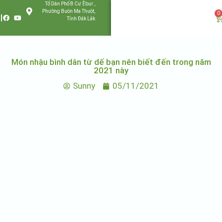
Tổ Dân Phố 8 Cư Êbur ,
Phường Buôn Ma Thuột,
0
Tỉnh Đắk Lắk
Món nhậu bình dân từ dế bạn nên biết đến trong năm
2021 này
Sunny
05/11/2021