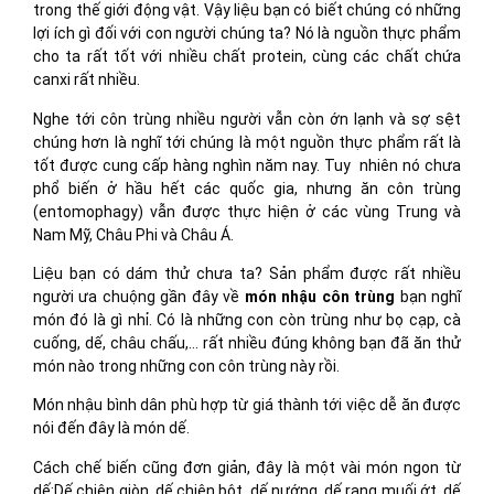
trong thế giới động vật. Vậy liệu bạn có biết chúng có những
lợi ích gì đối với con người chúng ta? Nó là nguồn thực phẩm
cho ta rất tốt với nhiều chất protein, cùng các chất chứa
canxi rất nhiều.
Nghe tới côn trùng nhiều người vẫn còn ớn lạnh và sợ sệt
chúng hơn là nghĩ tới chúng là một nguồn thực phẩm rất là
tốt được cung cấp hàng nghìn năm nay. Tuy nhiên nó chưa
phổ biến ở hầu hết các quốc gia, nhưng ăn côn trùng
(entomophagy) vẫn được thực hiện ở các vùng Trung và
Nam Mỹ, Châu Phi và Châu Á.
Liệu bạn có dám thử chưa ta? Sản phẩm được rất nhiều
người ưa chuộng gần đây về
món nhậu côn trùng
bạn nghĩ
món đó là gì nhỉ. Có là những con còn trùng như bọ cạp, cà
cuống, dế, châu chấu,… rất nhiều đúng không bạn đã ăn thử
món nào trong những con côn trùng này rồi.
Món nhậu bình dân phù hợp từ giá thành tới việc dễ ăn được
nói đến đây là món dế.
Cách chế biến cũng đơn giản, đây là một vài món ngon từ
dế:Dế chiên giòn, dế chiên bột, dế nướng, dế rang muối ớt, dế