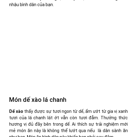
nhậu bình dân của bạn.
Món dế xào lá chanh
Dế xào
thấy được sự tươi ngon từ dế, ẩm ướt từ gia vị xanh
tươi của lá chanh lát ớt vẫn còn tươi đẫm. Thưởng thức
hương vị đủ đầy bên trong dế. Ai thích sự trải nghiệm mới
mẻ món ăn này là không thể lướt qua nếu là dân sành ăn
như bạn. Món ăn bình dân này khiến bạn phải say đắm.