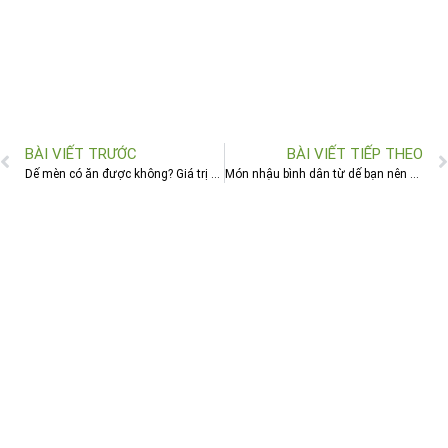
BÀI VIẾT TRƯỚC
BÀI VIẾT TIẾP THEO
Dế mèn có ăn được không? Giá trị dinh dưỡng như thế nào?
Món nhậu bình dân từ dế bạn nên biết đến trong năm 2021 này