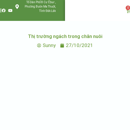
Tổ Dân Phố 8 Cư Êbur ,
Phường Buôn Ma Thuột,
0
Tỉnh Đắk Lắk
Thị trường ngách trong chăn nuôi
Sunny
27/10/2021