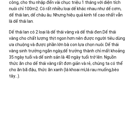
công, cho thu nhập đến vài chục triệu 1 tháng với diện tích
nuôi chỉ 100m2. Có rất nhiều loại dế khác nhau như dế cơm,
dế thái lan, dế châu âu. Nhưng hiệu quả kinh tế cao nhất vẫn
là dế thái lan.
Dế thái lan có 2 loại là dế thái vàng và dế thái đen.Dế thái
vàng cho chất lượng thịt ngon hơn nên được người tiêu dùng
ưa chuộng và được phần lớn bà con lựa chọn nuôi. Dế thái
vàng sinh trưởng ngắn ngày,dế trưởng thành chỉ mất khoảng
35 ngày tuổi và dế sinh sản là 40 ngày tuổi trở lên. Nguồn
thức ăn cho dế thái vàng rất đơn giản và rẻ, chúng ta có thể
cho ăn bã đậu, thức ăn xanh (lá khoai mì,lá rau muống,bèo
tây…).