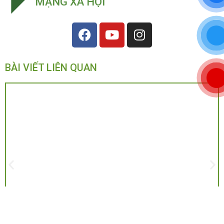
MẠNG XÃ HỘI
BÀI VIẾT LIÊN QUAN
4 Cách Bảo Quản Khô Cá Lóc Đúng Cách – Bí Quyết Giữ Hương Vị Đậm
Đà