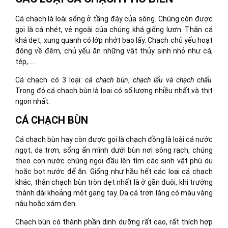
Cá chạch là loài sống ở tầng đáy của sông. Chúng còn được
gọi là cá nhét, vẻ ngoài của chúng khá giống lươn. Thân cá
khá dẹt, xung quanh có lớp nhớt bao lấy. Chạch chủ yếu hoạt
động về đêm, chủ yếu ăn những vật thủy sinh nhỏ như cá,
tép,….
Cá chạch có 3 loại:
cá chạch bùn
,
chạch lấu và chạch chấu
.
Trong đó cá chạch bùn là loại có số lượng nhiều nhất và thịt
ngon nhất.
CÁ CHẠCH BÙN
Cá chạch bùn hay còn được gọi là chạch đồng là loài cá nước
ngọt, da trơn, sống ẩn mình dưới bùn nơi sông rạch, chúng
theo con nước chúng ngoi đầu lên tìm các sinh vật phù du
hoặc bọt nước để ăn. Giống như hầu hết các loại cá chạch
khác, thân chạch bùn tròn dẹt nhất là ở gần đuôi, khi trưởng
thành dài khoảng một gang tay. Da cá trơn láng có màu vàng
nâu hoặc xám đen.
Chạch bùn có thành phần dinh dưỡng rất cao, rất thích hợp