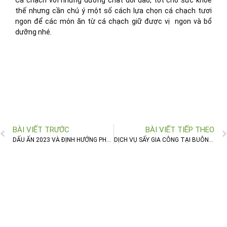
Cá chạch với những dưỡng chất dồi dào, tốt cho sức khỏe
thế nhưng cần chú ý một số cách lựa chọn cá chạch tươi
ngon để các món ăn từ cá chạch giữ được vị ngon và bổ
dưỡng nhé.
BÀI VIẾT TRƯỚC
BÀI VIẾT TIẾP THEO
DẤU ẤN 2023 VÀ ĐỊNH HƯỚNG PHÁT TRIỂN NÔNG NGHIỆP 2024
DỊCH VỤ SẤY GIA CÔNG TẠI BUÔN MA THUỘT