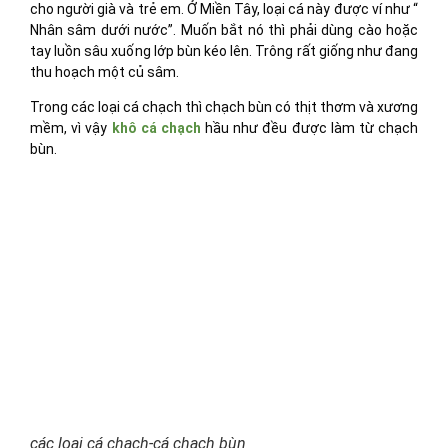
cho người già và trẻ em. Ở Miền Tây, loại cá này được ví như “
Nhân sâm dưới nước”. Muốn bắt nó thì phải dùng cào hoặc
tay luồn sâu xuống lớp bùn kéo lên. Trông rất giống như đang
thu hoạch một củ sâm.
Trong các loại cá chạch thì chạch bùn có thịt thơm và xương
mềm, vì vậy
khô cá chạch
hầu như đều được làm từ chạch
bùn.
các loại cá chach-cá chạch bùn