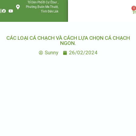
Tổ Dân Phố 8 Cư Êbur ,
Phường Buôn Ma Thuột,
0
Tỉnh Đắk Lắk
CÁC LOẠI CÁ CHẠCH VÀ CÁCH LỰA CHỌN CÁ CHẠCH
NGON.
Sunny
26/02/2024