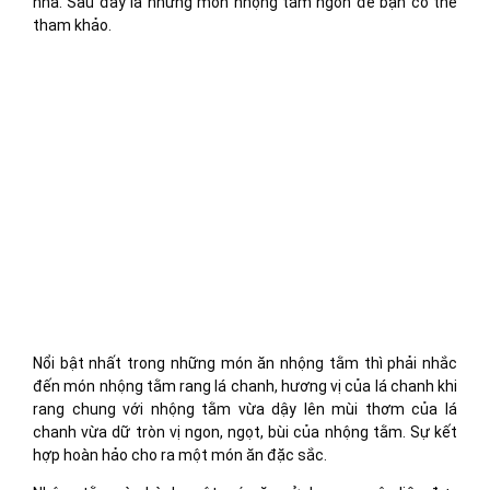
nhà. Sau đây là những món nhộng tằm ngon để bạn có thể
tham khảo.
Nổi bật nhất trong những món ăn nhộng tằm thì phải nhắc
đến món nhộng tằm rang lá chanh, hương vị của lá chanh khi
rang chung với nhộng tằm vừa dậy lên mùi thơm của lá
chanh vừa dữ tròn vị ngon, ngọt, bùi của nhộng tằm. Sự kết
hợp hoàn hảo cho ra một món ăn đặc sắc.