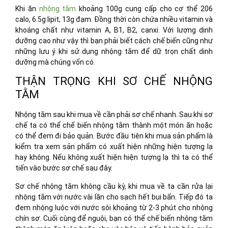
Khi ăn
nhộng tằm
khoảng 100g cung cấp cho cơ thể 206
calo, 6.5g lipit, 13g đạm. Đồng thời còn chứa nhiều vitamin và
khoáng chất như vitamin A, B1, B2, canxi. Với lượng dinh
dưỡng cao như vậy thì bạn phải biết cách chế biến cũng như
những lưu ý khi sử dụng nhộng tằm để dữ trọn chất dinh
dưỡng mà chúng vốn có.
THẬN TRỌNG KHI SƠ CHẾ NHỘNG
TẰM
Nhộng tằm sau khi mua về cần phải sơ chế nhanh. Sau khi sơ
chế ta có thể chế biến nhộng tằm thành một món ăn hoặc
có thể đem đi bảo quản. Bước đầu tiên khi mua sản phẩm là
kiểm tra xem sản phẩm có xuất hiện những hiện tượng lạ
hay không. Nếu không xuất hiện hiện tượng lạ thì ta có thể
tiến vào bước sơ chế sau đây.
Sơ chế nhộng tằm không cầu kỳ, khi mua về ta cần rửa lại
nhộng tằm với nước vài lần cho sạch hết bụi bẩn. Tiếp đó ta
đem nhộng luộc với nước sôi khoảng từ 2-3 phút cho nhộng
chín sơ. Cuối cùng để nguội, bạn có thể chế biến nhộng tằm