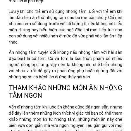
một lần là phù hợp.
Lưu ý khi cho trẻ em sử dụng nhộng tằm. Đối với trẻ em khi
lần đầu tiên ăn thử nhộng tằm các ba mẹ cần chú ý. Chỉ nên
cho con em sử dụng trước với số lượng ít, nếu không có biểu
hiện dị ứng hay biểu hiện của ngộ độc thì mới tiếp tục cho
con sử dụng với nhiều hơn ở mức độ vừa phải vào lần ăn tiếp
theo.
Ăn nhộng tằm tuyệt đối không nấu nhộng tằm với hải sản
đặc biệt là cá tôm. Cá và tôm là loại thực phẩm có nhiều
người dùng bị dị ứng, vậy nên ta không nên chế biến chung
với nhau vì rất dễ gây ra phản ứng phụ hoặc dị ứng đối với
những người có bệnh án dị ứng thủy hải sản.
THAM KHẢO NHỮNG MÓN ĂN NHỘNG
TẰM NGON
Vốn dĩ nhộng tằm khi luộc ăn không cũng đã ngon sẵn, nhưng
để dậy lên thêm những kích thích vị giác thì bạn có thể tham
khảo những món ăn từ nhộng tằm, những món ăn này chế
biến vừa đơn giản mà vừa ngon, nguyên liệu gần gũi với mọi