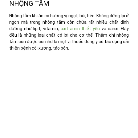
NHỘNG TẰM
Nhộng tằm khi ăn có hương vị ngọt, bùi, béo. Không dừng lại ở
ngon mà trong nhộng tằm còn chứa rất nhiều chất dinh
dưỡng như lipit, vitamin,
axit amin thiết yếu
và canxi. Đây
đều là những loại chất có lợi cho cơ thể. Thậm chí nhộng
tằm còn được coi như là một vị thuốc đông y có tác dụng cải
thiện bệnh còi xương, táo bón.