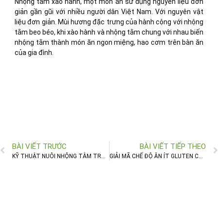
Nhộng tằm xào hành, một món ăn sử dụng nguyên liệu đơn
giản gần gũi với nhiều người dân Việt Nam. Với nguyên vật
liệu đơn giản. Mùi hương đặc trưng của hành cộng với nhộng
tằm beo béo, khi xào hành và nhộng tằm chung với nhau biến
nhộng tằm thành món ăn ngon miệng, hao cơm trên bàn ăn
của gia đình.
BÀI VIẾT TRƯỚC
BÀI VIẾT TIẾP THEO
KỸ THUẬT NUÔI NHỘNG TẰM TRONG MÔ HÌNH KINH DOANH
GIẢI MÃ CHẾ ĐỘ ĂN ÍT GLUTEN CHO NGƯỜI MỚI BẮT ĐẦU