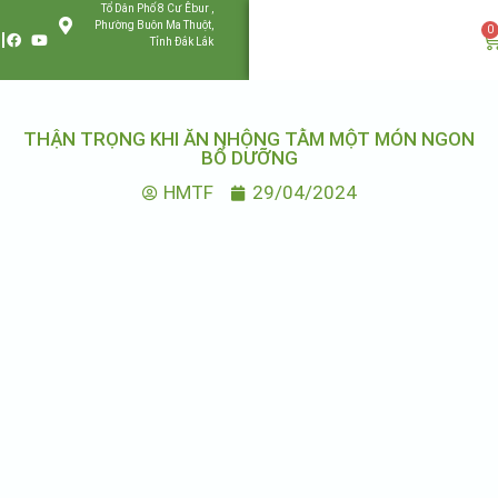
Tổ Dân Phố 8 Cư Êbur ,
Phường Buôn Ma Thuột,
0
Tỉnh Đắk Lắk
THẬN TRỌNG KHI ĂN NHỘNG TẰM MỘT MÓN NGON
BỔ DƯỠNG
HMTF
29/04/2024