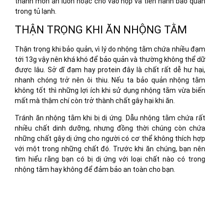
thành món ăn luôn hoặc cho vào hộp và tiến hành bảo quản
trong tủ lạnh.
THẬN TRỌNG KHI ĂN NHỘNG TẰM
Thận trọng khi bảo quản, vì lý do nhộng tằm chứa nhiều đạm
tới 13g vậy nên khá khó để bảo quản và thường không thể dữ
được lâu. Sở dĩ đạm hay protein đây là chất rất dễ hư hại,
nhanh chóng trở nên ôi thiu. Nếu ta bảo quản nhộng tằm
không tốt thì những lợi ích khi sử dụng nhộng tằm vừa biến
mất mà thậm chí còn trở thành chất gây hại khi ăn.
Tránh ăn nhộng tằm khi bị dị ứng. Dẫu nhộng tằm chứa rất
nhiều chất dinh dưỡng, nhưng đồng thời chúng còn chứa
những chất gây dị ứng cho người có cơ thể không thích hợp
với một trong những chất đó. Trước khi ăn chúng, bạn nên
tìm hiểu rằng bạn có bị dị ứng với loại chất nào có trong
nhộng tằm hay không để đảm bảo an toàn cho bạn.