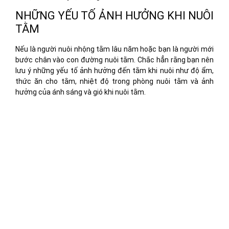
NHỮNG YẾU TỐ ẢNH HƯỞNG KHI NUÔI
TẰM
Nếu là người nuôi nhộng tằm lâu năm hoặc bạn là người mới
bước chân vào con đường nuôi tằm. Chắc hẳn rằng bạn nên
lưu ý những yếu tố ảnh hưởng đến tằm khi nuôi như độ ẩm,
thức ăn cho tằm, nhiệt độ trong phòng nuôi tằm và ảnh
hưởng của ánh sáng và gió khi nuôi tằm.