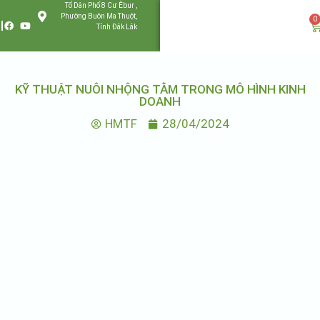
Tổ Dân Phố 8 Cư Êbur ,
Phường Buôn Ma Thuột,
0
Tỉnh Đắk Lắk
KỸ THUẬT NUÔI NHỘNG TẰM TRONG MÔ HÌNH KINH
DOANH
HMTF
28/04/2024