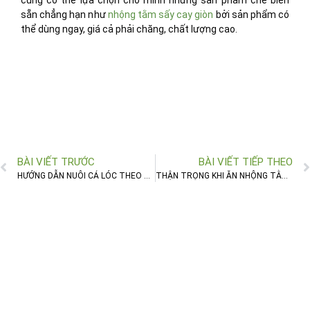
sẵn chẳng hạn như
nhộng tằm sấy cay giòn
bởi sản phẩm có
thể dùng ngay, giá cả phải chăng, chất lượng cao.
BÀI VIẾT TRƯỚC
BÀI VIẾT TIẾP THEO
HƯỚNG DẪN NUÔI CÁ LÓC THEO TỪNG GIAI ĐOẠN SINH TRƯỞNG
THẬN TRỌNG KHI ĂN NHỘNG TẰM MỘT MÓN NGON BỔ DƯỠNG