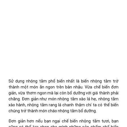
Sử dụng nhộng tằm phổ biến nhất là biến nhộng tằm trở
thành một món ăn ngon trên bàn nhậu. Vừa chế biến đơn
giản, vừa thơm ngon mà lại còn bổ dưỡng với giá thành phải
chăng. Đơn giản như món nhộng tằm xào lá hẹ, nhộng tằm
xào hành, nhộng tằm rang lá chanh thậm chí ta có thể biến
chúng trở thành món cháo nhộng tằm bổ dưỡng.
Đơn giản hơn nếu bạn ngại chế biến nhộng tằm tươi, bạn
cũng có thể lựa chọn cho mình những sản phẩm chế biến