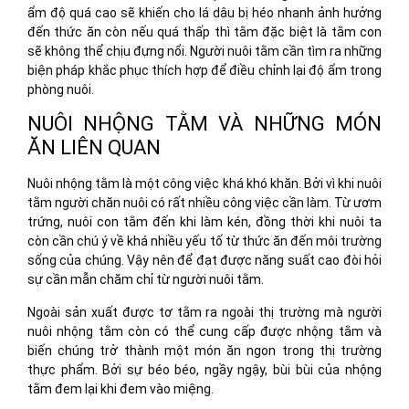
ẩm độ quá cao sẽ khiến cho lá dâu bị héo nhanh ảnh hưởng
đến thức ăn còn nếu quá thấp thì tằm đặc biệt là tằm con
sẽ không thể chịu đựng nổi. Người nuôi tằm cần tìm ra những
biện pháp khắc phục thích hợp để điều chỉnh lại độ ẩm trong
phòng nuôi.
NUÔI NHỘNG TẰM VÀ NHỮNG MÓN
ĂN LIÊN QUAN
Nuôi nhộng tằm là một công việc khá khó khăn. Bởi vì khi nuôi
tằm người chăn nuôi có rất nhiều công việc cần làm. Từ ươm
trứng, nuôi con tằm đến khi làm kén, đồng thời khi nuôi ta
còn cần chú ý về khá nhiều yếu tố từ thức ăn đến môi trường
sống của chúng. Vậy nên để đạt được năng suất cao đòi hỏi
sự cần mẫn chăm chỉ từ người nuôi tằm.
Ngoài sản xuất được tơ tằm ra ngoài thị trường mà người
nuôi nhộng tằm còn có thể cung cấp được nhộng tằm và
biến chúng trở thành một món ăn ngon trong thị trường
thực phẩm. Bởi sự béo béo, ngầy ngậy, bùi bùi của nhộng
tằm đem lại khi đem vào miệng.