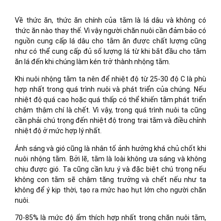
Về thức ăn, thức ăn chính của tằm là lá dâu và không có
thức ăn nào thay thế. Vì vậy người chăn nuôi cần đảm bảo có
nguồn cung cấp lá dâu cho tằm ăn được chất lượng cũng
như có thể cung cấp đủ số lượng lá từ khi bắt đầu cho tằm
ăn lá đến khi chúng làm kén trở thành nhộng tằm.
Khi nuôi nhộng tằm ta nên để nhiệt độ từ 25-30 độ C là phù
hợp nhất trong quá trình nuôi và phát triển của chúng. Nếu
nhiệt độ quá cao hoặc quá thấp có thể khiến tằm phát triển
chậm thậm chí là chết. Vì vậy, trong quá trình nuôi ta cũng
cần phải chú trọng đến nhiệt độ trong trại tằm và điều chỉnh
nhiệt độ ở mức hợp lý nhất.
Ánh sáng và gió cũng là nhân tố ảnh hưởng khá chủ chốt khi
nuôi nhộng tằm. Bởi lẽ, tằm là loài không ưa sáng và không
chịu được gió. Ta cũng cần lưu ý và đặc biệt chú trọng nếu
không con tằm sẽ chậm tăng trưởng và chết nếu như ta
không để ý kịp thời, tạo ra mức hao hụt lớn cho người chăn
nuôi.
70-85% là mức độ ẩm thích hợp nhất trong chăn nuôi tằm,