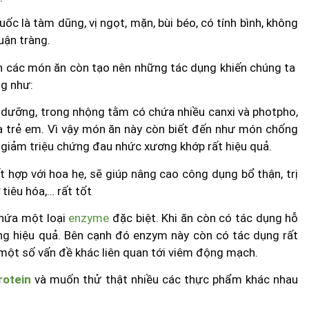
ốc là tàm dũng, vị ngọt, mặn, bùi béo, có tính bình, không
uận tràng.
h các món ăn còn tạo nên những tác dụng khiến chúng ta
ng như:
h dưỡng, trong nhộng tằm có chứa nhiều canxi và photpho,
ủa trẻ em. Vì vậy món ăn này còn biết đến như món chống
 giảm triệu chứng đau nhức xương khớp rất hiệu quả.
 hợp với hoa hẹ, sẽ giúp nâng cao công dụng bổ thận, trị
 tiêu hóa,… rất tốt
hứa một loại
enzyme
đặc biệt. Khi ăn còn có tác dụng hỗ
ng hiệu quả. Bên cạnh đó enzym này còn có tác dụng rất
một số vấn đề khác liên quan tới viêm động mạch.
rotein
và muốn thử thật nhiều các thực phẩm khác nhau