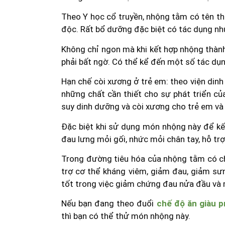
Theo Y học cổ truyền, nhộng tằm có tên thu
độc. Rất bổ dưỡng đặc biệt có tác dụng nh
Không chỉ ngon mà khi kết hợp nhộng thàn
phải bất ngờ. Có thể kể đến một số tác dụ
Hạn chế còi xương ở trẻ em: theo viện din
những chất cần thiết cho sự phát triển c
suy dinh dưỡng và còi xương cho trẻ em và
Đặc biệt khi sử dụng món nhộng này để kết
đau lưng mỏi gối, nhức mỏi chân tay, hỗ trợ
Trong đường tiêu hóa của nhộng tằm có c
trợ cơ thể kháng viêm, giảm đau, giảm sư
tốt trong việc giảm chứng đau nửa đầu và 
Nếu bạn đang theo đuổi
chế độ ăn giàu p
thì bạn có thể thử món nhộng này.