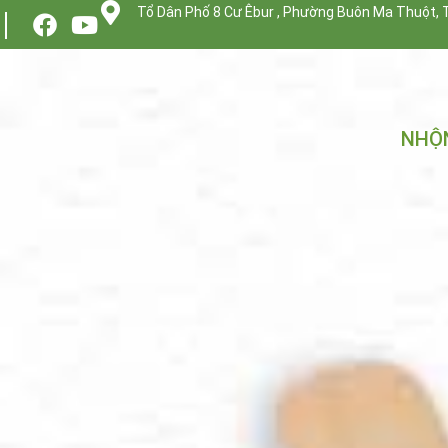
Tổ Dân Phố 8 Cư Êbur , Phường Buôn Ma Thuột, 
NHỘN