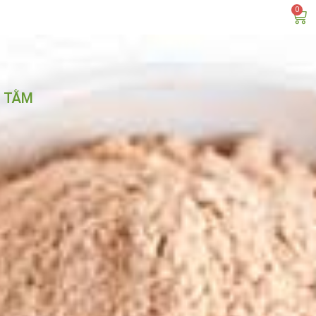
0
G TẰM