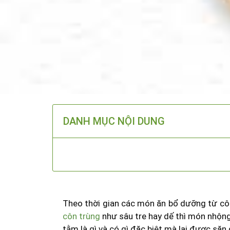
DANH MỤC NỘI DUNG
Theo thời gian các món ăn bổ dưỡng từ cô
côn trùng
như sâu tre hay dế thì món nhộn
tằm là gì và có gì đặc biệt mà lại được să