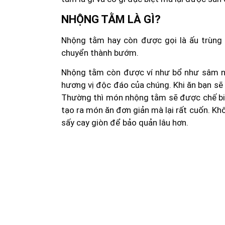
NHỘNG TẰM LÀ GÌ?
Nhộng tằm hay còn được gọi là ấu trùng 
chuyển thành bướm.
Nhộng tằm còn được ví như bổ như sâm nh
hương vị độc đáo của chúng. Khi ăn bạn sẽ 
Thường thì món nhộng tằm sẽ được chế biế
tạo ra món ăn đơn giản mà lại rất cuốn. 
sấy cay giòn để bảo quản lâu hơn.