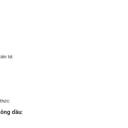
ện lợi:
 thức.
hông dầu
: