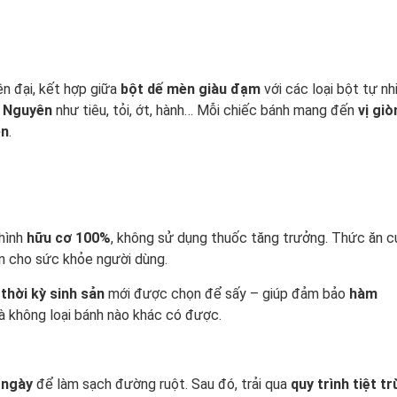
ện đại, kết hợp giữa
bột dế mèn giàu đạm
với các loại bột tự nh
 Nguyên
như tiêu, tỏi, ớt, hành… Mỗi chiếc bánh mang đến
vị giò
ên
.
hình
hữu cơ 100%
, không sử dụng thuốc tăng trưởng. Thức ăn c
àn cho sức khỏe người dùng.
thời kỳ sinh sản
mới được chọn để sấy – giúp đảm bảo
hàm
 không loại bánh nào khác có được.
 ngày
để làm sạch đường ruột. Sau đó, trải qua
quy trình tiệt t