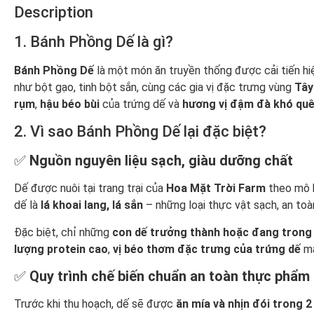
Description
1. Bánh Phồng Dế là gì?
Bánh Phồng Dế
là một món ăn truyền thống được cải tiến hi
như bột gạo, tinh bột sắn, cùng các gia vị đặc trưng vùng
Tây
rụm
,
hậu béo bùi
của trứng dế và
hương vị đậm đà khó qu
2. Vì sao Bánh Phồng Dế lại đặc biệt?
✅
Nguồn nguyên liệu sạch, giàu dưỡng chất
Dế được nuôi tại trang trại của
Hoa Mặt Trời Farm
theo mô 
dế là
lá khoai lang, lá sắn
– những loại thực vật sạch, an to
Đặc biệt, chỉ những
con dế trưởng thành hoặc đang trong 
lượng protein cao
,
vị béo thơm đặc trưng của trứng dế
mà
✅
Quy trình chế biến chuẩn an toàn thực phẩm
Trước khi thu hoạch, dế sẽ được
ăn mía và nhịn đói trong 2