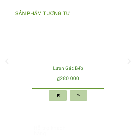
SẢN PHẨM TƯƠNG TỰ
Lươn Gác Bếp
₫
280.000
Công Ty
Hỗ trợ khách
HOA MẶT TRỜI
TNHH
hàng
FARM
– GIẤC MƠ