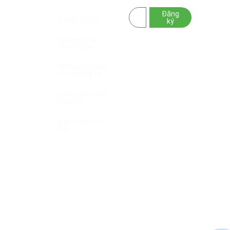
Hoa Mặt
NÔNG NGHIỆP
Trời
Đăng
XANH
Group
Tuyển Đại Lý
ký
GPKD/MST:
Đặt hàng và
6001834030
thanh toán
cấp ngày
24/04/2026
Chính sách bảo
mật thông tin
Sở Tài Chính
tỉnh Đắk Lắk
Chính sách vận
chuyển
Trụ sở: Tổ
Dân Phố 8 Cư
Chính sách đổi
Êbur , Phường
trả
Buôn Ma
Thuột, Tỉnh
Đắk Lắk
Điện thoại
(Zalo):
0356.502.477
&
0353.901.802