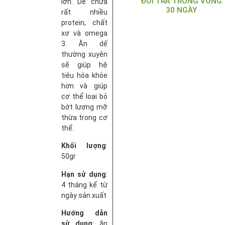
ĐỔI TRẢ TRONG VÒNG
lớn. Dế chứa
30 NGÀY
rất nhiều
protein, chất
xơ và omega
3. Ăn dế
thường xuyên
sẽ giúp hệ
tiêu hóa khỏe
hơn và giúp
cơ thể loại bỏ
bớt lượng mỡ
thừa trong cơ
thể.
Khối lượng
:
50gr
Hạn sử dụng
:
4 tháng kể từ
ngày sản xuất
Hướng dẫn
sử dụng
: ăn