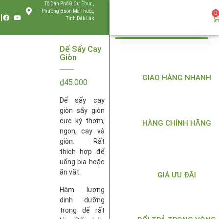
Tổ Dân Phố 8 Cư Êbur ,
Phường Buôn Ma Thuột,
0
Tỉnh Đắk Lắk
Dế Sấy Cay
Giòn
GIAO HÀNG NHANH
₫
45.000
Dế sấy cay
giòn sấy giòn
cực kỳ thơm,
HÀNG CHÍNH HÃNG
ngon, cay và
giòn. Rất
thích hợp để
uống bia hoặc
ăn vặt.
GIÁ ƯU ĐÃI
Hàm lượng
dinh dưỡng
trong dế rất