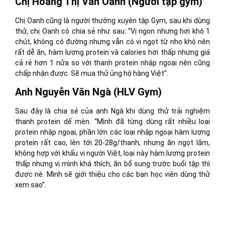
Chị Hoàng Thị Vân Oanh (Người tập gym)
Chị Oanh cũng là người thường xuyên tập Gym, sau khi dùng
thử, chị Oanh có chia sẻ như sau: “Vị ngon nhưng hơi khô 1
chút, không có đường nhưng vẫn có vị ngọt từ nho khô nên
rất dễ ăn, hàm lượng protein và calories hơi thấp nhưng giá
cả rẻ hơn 1 nửa so với thanh protein nhập ngoại nên cũng
chấp nhận được. Sẽ mua thử ủng hộ hàng Việt”.
Anh Nguyễn Văn Ngà (HLV Gym)
Sau đây là chia sẻ của anh Ngà khi dùng thử trải nghiệm
thanh protein dế mèn. “Mình đã từng dùng rất nhiều loại
protein nhập ngoại, phần lớn các loại nhập ngoại hàm lượng
protein rất cao, lên tới 20-28g/thanh, nhưng ăn ngọt lắm,
không hợp với khẩu vị người Việt, loại này hàm lượng protein
thấp nhưng vị mình khá thích, ăn bổ sung trước buổi tập thì
được nè. Mình sẽ giới thiệu cho các bạn học viên dùng thử
xem sao”.