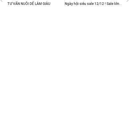
TƯ VẤN NUÔI DẾ LÀM GIÀU
Ngày hội siêu sale 12/12 ! Sale lớn nhất năm tại Hoa Mặt Trời Farm