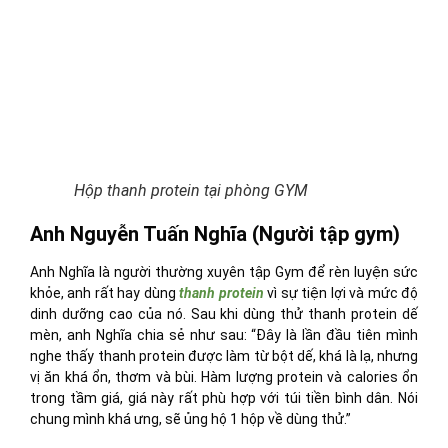
Hộp thanh protein tại phòng GYM
Anh Nguyễn Tuấn Nghĩa (Người tập gym)
Anh Nghĩa là người thường xuyên tập Gym để rèn luyện sức
khỏe, anh rất hay dùng
thanh protein
vì sự tiện lợi và mức độ
dinh dưỡng cao của nó. Sau khi dùng thử thanh protein dế
mèn, anh Nghĩa chia sẻ như sau: “Đây là lần đầu tiên mình
nghe thấy thanh protein được làm từ bột dế, khá là lạ, nhưng
vị ăn khá ổn, thơm và bùi. Hàm lượng protein và calories ổn
trong tầm giá, giá này rất phù hợp với túi tiền bình dân. Nói
chung mình khá ưng, sẽ ủng hộ 1 hộp về dùng thử.”