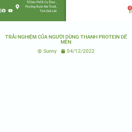
Tổ Dân Phố 8 Cư Êbur ,
Phường Buôn Ma Thuột,
0
Tỉnh Đắk Lắk
TRẢI NGHIỆM CỦA NGƯỜI DÙNG THANH PROTEIN DẾ
MÈN
Sunny
04/12/2022