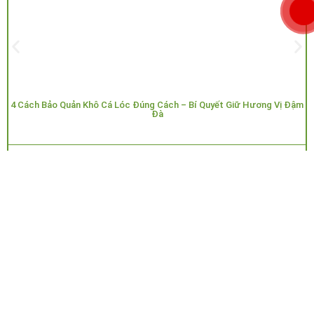
4 Cách Bảo Quản Khô Cá Lóc Đúng Cách – Bí Quyết Giữ Hương Vị Đậm
Đà
HMTF
17/05/2025
Công Ty
Hỗ trợ khách
HOA MẶT TRỜI
TNHH
hàng
FARM
– GIẤC MƠ
Hoa Mặt
NÔNG NGHIỆP
Trời
Đăng
XANH
Group
Tuyển Đại Lý
ký
GPKD/MST:
Đặt hàng và
6001834030