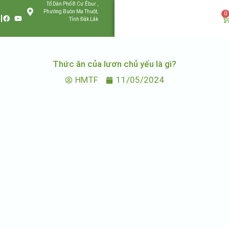
Tổ Dân Phố 8 Cư Êbur ,
Phường Buôn Ma Thuột,
0
Tỉnh Đắk Lắk
Thức ăn của lươn chủ yếu là gì?
HMTF
11/05/2024