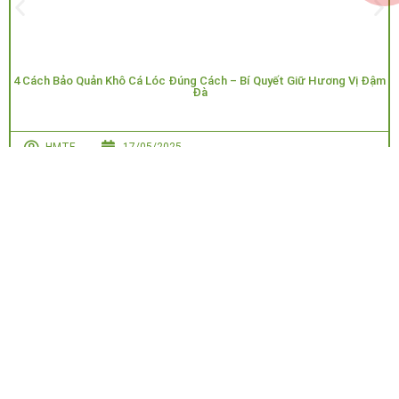
4 Cách Bảo Quản Khô Cá Lóc Đúng Cách – Bí Quyết Giữ Hương Vị Đậm
Đà
HMTF
17/05/2025
Công Ty
Hỗ trợ khách
HOA MẶT TRỜI
TNHH
hàng
FARM
– GIẤC MƠ
Hoa Mặt
NÔNG NGHIỆP
Trời
Đăng
XANH
Group
Tuyển Đại Lý
ký
GPKD/MST:
Đặt hàng và
6001834030
thanh toán
cấp ngày
24/04/2026
Chính sách bảo
mật thông tin