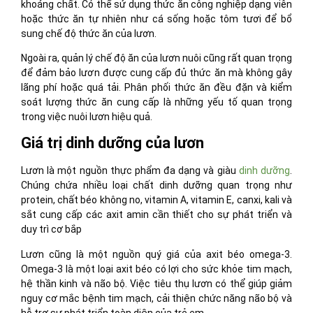
khoáng chất. Có thể sử dụng thức ăn công nghiệp dạng viên
hoặc thức ăn tự nhiên như cá sống hoặc tôm tươi để bổ
sung chế độ thức ăn của lươn.
Ngoài ra, quản lý chế độ ăn của lươn nuôi cũng rất quan trọng
để đảm bảo lươn được cung cấp đủ thức ăn mà không gây
lãng phí hoặc quá tải. Phân phối thức ăn đều đặn và kiểm
soát lượng thức ăn cung cấp là những yếu tố quan trọng
trong việc nuôi lươn hiệu quả.
Giá trị dinh dưỡng của lươn
Lươn là một nguồn thực phẩm đa dạng và giàu
dinh dưỡng
.
Chúng chứa nhiều loại chất dinh dưỡng quan trọng như
protein, chất béo không no, vitamin A, vitamin E, canxi, kali và
sắt cung cấp các axit amin cần thiết cho sự phát triển và
duy trì cơ bắp
Lươn cũng là một nguồn quý giá của axit béo omega-3.
Omega-3 là một loại axit béo có lợi cho sức khỏe tim mạch,
hệ thần kinh và não bộ. Việc tiêu thụ lươn có thể giúp giảm
nguy cơ mắc bệnh tim mạch, cải thiện chức năng não bộ và
hỗ trợ sự phát triển toàn diện của trẻ em.