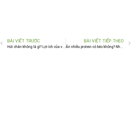
BÀI VIẾT TRƯỚC
BÀI VIẾT TIẾP THEO
Hút chân không là gì? Lợi ích của việc hút chân không đối với thực phẩm
Ăn nhiều protein có béo không? Những lưu ý khi ăn nhiều protein