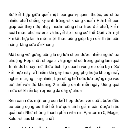
Sự kết hợp giữa quế một loại gia vị quen thuộc, có chứa
nhiều chất chống ký sinh trùng và kháng khuẩn. Hơn hết còn
giúp cải thiện độ nhạy insulin cũng như trao đổi chất, kiểm
soát mức cholesterol và huyết áp trong cơ thể. Quế với mật
khi kết hợp lại là một một thức uống giúp bạn cải thiện cân
nặng, tăng sức đề kháng.
Mật ong với gừng cũng là sự lựa chọn được nhiều người ưa
chuộng. Hợp chất shogaol và gingerol có trong gừng làm quá
trình đốt cháy mỡ thừa tích tụ quanh vòng eo của bạn. Sự
kết hợp này rất hiếm khi gây tác dụng phụ hoặc không mấy
nghiêm trọng. Tuy nhiên, bạn cũng hết sức lưu lượng nạp vào
cơ thể vừa đủ khoảng 2 muỗng canh mỗi ngày. Uống quá
mức sẽ khiến bạn bị nóng dạ dày, ợ chua.
Bên cạnh đó, mật ong còn kết hợp được với quất, bưởi đều
có công dụng có thể hỗ trợ quá trình giảm cân được hiệu
quả hơn. Nhờ những thành phần vitamin A, vitamin C, Magie,
Kali,…và các khoáng chất.