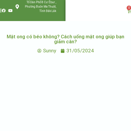
Tổ Dân Phố 8 Cư Êbur ,
Phường Buôn Ma Thuột,
0
Tỉnh Đắk Lắk
Mật ong có béo không? Cách uống mật ong giúp bạn
giảm cân?
Sunny
31/05/2024