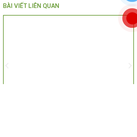
BÀI VIẾT LIÊN QUAN
4 Cách Bảo Quản Khô Cá Lóc Đúng Cách – Bí Quyết Giữ Hương Vị Đậm
Đà
HMTF
17/05/2025