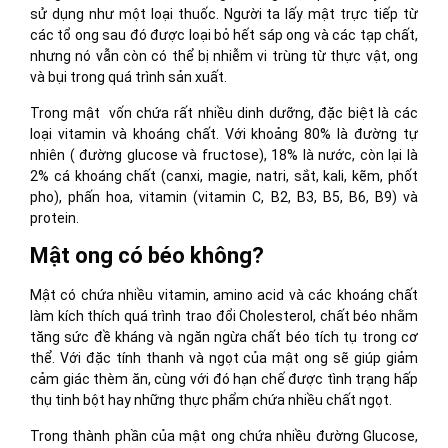
sử dụng như một loại thuốc. Người ta lấy mật trực tiếp từ
các tổ ong sau đó được loại bỏ hết sáp ong và các tạp chất,
nhưng nó vẫn còn có thể bị nhiễm vi trùng từ thực vật, ong
và bụi trong quá trình sản xuất.
Trong mật vốn chứa rất nhiều dinh dưỡng, đặc biệt là các
loại vitamin và khoáng chất. Với khoảng 80% là đường tự
nhiên ( đường glucose và fructose), 18% là nước, còn lại là
2% cá khoáng chất (canxi, magie, natri, sắt, kali, kẽm, phốt
pho), phấn hoa, vitamin (vitamin C, B2, B3, B5, B6, B9) và
protein.
Mật ong có béo không?
Mật có chứa nhiều vitamin, amino acid và các khoáng chất
làm kích thích quá trình trao đổi Cholesterol, chất béo nhằm
tăng sức đề kháng và ngăn ngừa chất béo tích tụ trong cơ
thể. Với đặc tính thanh và ngọt của mật ong sẽ giúp giảm
cảm giác thèm ăn, cùng với đó hạn chế được tình trạng hấp
thụ tinh bột hay những thực phẩm chứa nhiều chất ngọt.
Trong thành phần của mật ong chứa nhiều đường Glucose,