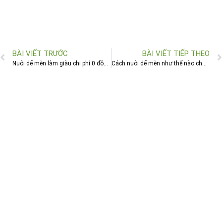
BÀI VIẾT TRƯỚC
BÀI VIẾT TIẾP THEO
Nuôi dế mèn làm giàu chi phí 0 đồng mà người chăn nuôi côn trùng không muốn cho bạn biết
Cách nuôi dế mèn như thế nào cho đúng cách doanh thu bạc tỷ_Kiến thức chăn nuôi 2021