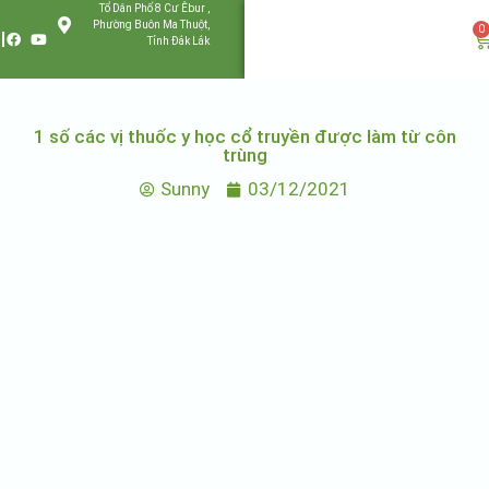
Tổ Dân Phố 8 Cư Êbur ,
Phường Buôn Ma Thuột,
0
Tỉnh Đắk Lắk
1 số các vị thuốc y học cổ truyền được làm từ côn
trùng
Sunny
03/12/2021