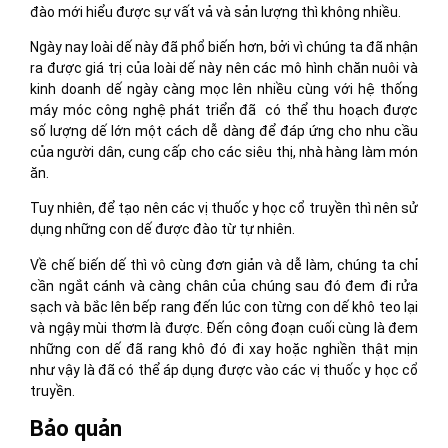
đào mới hiểu được sự vất vả và sản lượng thì không nhiều.
Ngày nay loài dế này đã phổ biến hơn, bởi vì chúng ta đã nhận
ra được giá trị của loài dế này nên các mô hình chăn nuôi và
kinh doanh dế ngày càng mọc lên nhiều cùng với hệ thống
máy móc công nghệ phát triển đã có thể thu hoạch được
số lượng dế lớn một cách dễ dàng để đáp ứng cho nhu cầu
của người dân, cung cấp cho các siêu thị, nhà hàng làm món
ăn.
Tuy nhiên, để tạo nên các vị thuốc y học cổ truyền thì nên sử
dụng những con dế được đào từ tự nhiên.
Về chế biến dế thì vô cùng đơn giản và dễ làm, chúng ta chỉ
cần ngắt cánh và càng chân của chúng sau đó đem đi rửa
sạch và bắc lên bếp rang đến lúc con từng con dế khô teo lại
và ngậy mùi thơm là được. Đến công đoạn cuối cùng là đem
những con dế đã rang khô đó đi xay hoặc nghiền thật mịn
như vậy là đã có thể áp dụng được vào các vị thuốc y học cổ
truyền.
Bảo quản