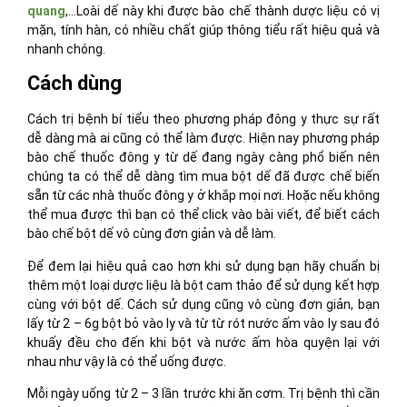
quang
,…Loài dế này khi được bào chế thành dược liệu có vị
mặn, tính hàn, có nhiều chất giúp thông tiểu rất hiệu quả và
nhanh chóng.
Cách dùng
Cách trị bệnh bí tiểu theo phương pháp đông y thực sự rất
dễ dàng mà ai cũng có thể làm được. Hiện nay phương pháp
bào chế thuốc đông y từ dế đang ngày càng phổ biến nên
chúng ta có thể dễ dàng tìm mua bột dế đã được chế biến
sẵn từ các nhà thuốc đông y ở khắp mọi nơi. Hoặc nếu không
thể mua được thì bạn có thể click vào bài viết, để biết cách
bào chế bột dế vô cùng đơn giản và dễ làm.
Để đem lại hiệu quả cao hơn khi sử dụng bạn hãy chuẩn bị
thêm một loại dược liệu là bột cam thảo để sử dụng kết hợp
cùng với bột dế. Cách sử dụng cũng vô cùng đơn giản, bạn
lấy từ 2 – 6g bột bỏ vào ly và từ từ rót nước ấm vào ly sau đó
khuấy đều cho đến khi bột và nước ấm hòa quyện lại với
nhau như vậy là có thể uống được.
Mỗi ngày uống từ 2 – 3 lần trước khi ăn cơm. Trị bệnh thì cần