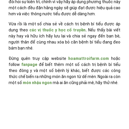
đòi hỏi sự kiên trì, chính vì vậy hãy áp dụng phương thuốc này
một cách đều đặn hằng ngày sẽ giúp đạt được hiệu quả cao
hơn và việc thông nước tiểu được dễ dàng hơn.
Vừa rồi là một số chia sẻ về cách trị bệnh bí tiểu được áp
dụng theo
các vị thuốc y học cổ truyền
.
Nếu thấy bài viết
này hay và hữu ích hãy lưu lại và chia sẻ ngay đến bạn bè,
người thân để cùng nhau xóa bỏ căn bệnh bí tiểu đang đeo
bám bạn nhé.
Đừng quên truy cập website
hoamattroifarm.com
hoặc
follow
fanpage
để biết thêm một số cách trị bệnh bí tiểu
theo đông y và một số bệnh lý khác, biết được các công
thức chế biến ra những món ăn ngon từ dế mèn. Ngoài ra còn
một số
món nhậu ngon
mà ai ăn cũng phải mê, hãy thử nhé.