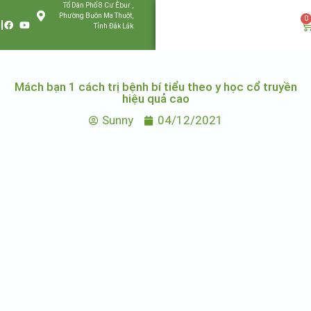
Tổ Dân Phố 8 Cư Êbur ,
Phường Buôn Ma Thuột,
0
Tỉnh Đắk Lắk
Mách bạn 1 cách trị bệnh bí tiểu theo y học cổ truyền
hiệu quả cao
Sunny
04/12/2021