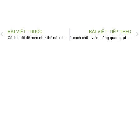
BÀI VIẾT TRƯỚC
BÀI VIẾT TIẾP THEO
Cách nuôi dế mèn như thế nào cho đúng cách doanh thu bạc tỷ_Kiến thức chăn nuôi 2021
1 cách chữa viêm bàng quang tại nhà từ côn trùng vô cùng hiệu quả