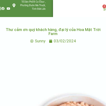
Tổ Dân Phố 8 Cư Êbur ,
Phường Buôn Ma Thuột,
0
Tỉnh Đắk Lắk
Thư cảm ơn quý khách hàng, đại lý của Hoa Mặt Trời
Farm
Sunny
03/02/2024