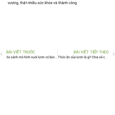
vượng, thật nhiều sức khỏe và thành công.
BÀI VIẾT TRƯỚC
BÀI VIẾT TIẾP THEO
So sánh mô hình nuôi lươn có bùn và nuôi lươn không bùn
Thức ăn của lươn là gì? Chia sẻ cách cho lươn ăn hiệu quả với mô hình nuôi lươn không bùn