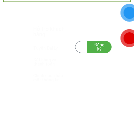
Công Ty
Hỗ trợ khách
HOA MẶT TRỜI
TNHH
hàng
FARM
– GIẤC MƠ
Hoa Mặt
NÔNG NGHIỆP
Trời
Đăng
XANH
Group
Tuyển Đại Lý
ký
GPKD/MST:
Đặt hàng và
6001834030
thanh toán
cấp ngày
24/04/2026
Chính sách bảo
mật thông tin
Sở Tài Chính
tỉnh Đắk Lắk
Chính sách vận
chuyển
Trụ sở: Tổ
Dân Phố 8 Cư
Chính sách đổi
Êbur , Phường
trả
Buôn Ma
Thuột, Tỉnh
Đắk Lắk