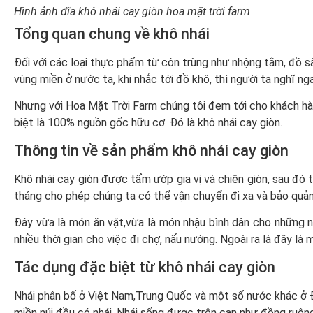
Hình ảnh đĩa khô nhái cay giòn hoa mặt trời farm
Tổng quan chung về khô nhái
Đối với các loại thực phẩm từ côn trùng như nhộng tằm, đồ 
vùng miền ở nước ta, khi nhắc tới đồ khô, thì người ta nghĩ ng
Nhưng với Hoa Mặt Trời Farm chúng tôi đem tới cho khách hà
biệt là 100% nguồn gốc hữu cơ. Đó là khô nhái cay giòn.
Thông tin về sản phẩm khô nhái cay giòn
Khô nhái cay giòn được tẩm ướp gia vị và chiên giòn, sau đó 
tháng cho phép chúng ta có thể vận chuyển đi xa và bảo quản
Đây vừa là món ăn vặt,vừa là món nhậu bình dân cho những ng
nhiều thời gian cho việc đi chợ, nấu nướng. Ngoài ra là đây l
Tác dụng đặc biệt từ khô nhái cay giòn
Nhái phân bố ở Việt Nam,Trung Quốc và một số nước khác ở Đ
miền núi đều có nhái. Nhái sống được trên cạn như đồng ruộng