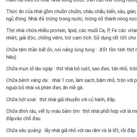
Thức ăn của nhái gồm chuồn chuồn, châu chấu, kiến, sâu, gián, 
ngủ đông. Nhái đẻ trứng trong nước, trứng nở thành nòng nọc, 
Thịt nhái chứa nhiều protein, lipid, các muối Ca, P, Fe các vi
nhiệt, giải độc, chống viêm, trừ cam tích. Sử dụng rất tốt ch
Chữa tâm thần bất ổn, nói năng lung tung
: đốt tồn tính thịt 
hiệu)
Chữa mụn lở lâu ngày
: thịt nhái bỏ ruột, sao đen, tán nhỏ, t
Chữa bệnh vàng da
: nhái 1 con, làm sạch, băm nhỏ, trộn với 
nguội bỏ nhái và phèn đen, ăn mề gà..
Chữa hột xoài
: thịt nhái giã nhuyễn với củ hành, đắp.
Chữa đinh râu, vết tụ máu bầm tím:
thịt nhái phối hợp với lá 
đắpvào chỗ đau.
Chữa sâu quảng
: lấy nhái giã nhỏ với rau răm và lá lốt, rồi đắp.