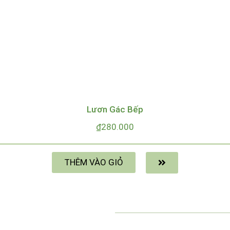
Lươn Gác Bếp
₫
280.000
THÊM VÀO GIỎ
HOA MẶT T