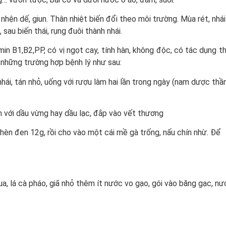
nhện dế, giun. Thân nhiệt biến đổi theo môi trường. Mùa rét, nhái
sau biến thái, rụng đuôi thành nhái.
tamin B1,B2,PP, có vị ngọt cay, tính hàn, không độc, có tác dụng t
o những trường hợp bệnh lý như sau:
nhái, tán nhỏ, uống với rượu làm hai lần trong ngày (nam dược thầ
rộn với dầu vừng hay dầu lạc, đắp vào vết thương
phèn đen 12g, rồi cho vào một cái mề gà trống, nấu chín nhừ. Để
mua, lá cà pháo, giã nhỏ thêm ít nước vo gạo, gói vào băng gạc, n