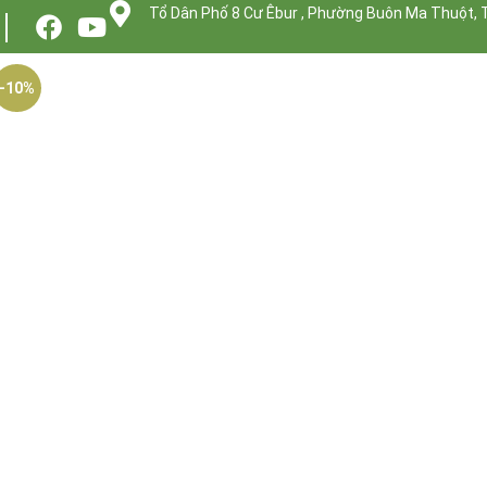
Tổ Dân Phố 8 Cư Êbur , Phường Buôn Ma Thuột, 
-10%