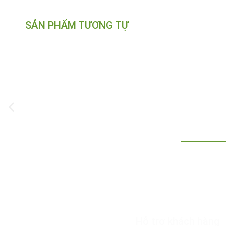
SẢN PHẨM TƯƠNG TỰ
Công Ty TNHH Hoa Mặt Trời
Hỗ trợ khách hàng