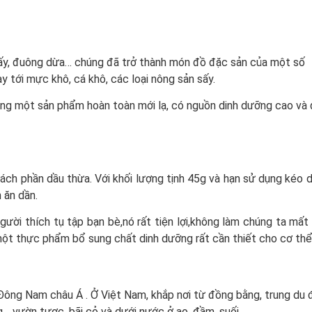
sấy, đuông dừa… chúng đã trở thành món đồ đặc sản của một số
ay tới mực khô, cá khô, các loại nông sản sấy.
ng một sản phẩm hoàn toàn mới lạ, có nguồn dinh dưỡng cao và
tách phần dầu thừa. Với khối lượng tịnh 45g và hạn sử dụng kéo d
 ăn dần.
ười thích tụ tập bạn bè,nó rất tiện lợi,không làm chúng ta mất
à một thực phẩm bổ sung chất dinh dưỡng rất cần thiết cho cơ thể
ông Nam châu Á . Ở Việt Nam, khắp nơi từ đồng bằng, trung du 
… vườn tược, bãi cỏ và dưới nước ở ao, đầm, suối.