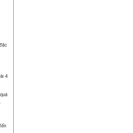
 đặc
ài 4
 quá
.
đến