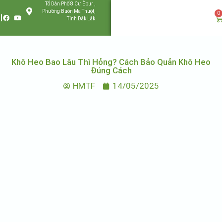
Tổ Dân Phố 8 Cư Êbur ,
Phường Buôn Ma Thuột,
0
Tỉnh Đắk Lắk
Khô Heo Bao Lâu Thì Hỏng? Cách Bảo Quản Khô Heo
Đúng Cách
HMTF
14/05/2025