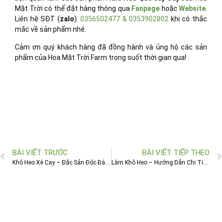
Mặt Trời có thể đặt hàng thông qua
Fanpage
hoặc
Website
.
Liên hệ SĐT (
zalo
):
0356502477 & 0353902802
khi có thắc
mắc về sản phẩm nhé.
Cảm ơn quý khách hàng đã đồng hành và ủng hộ các sản
phẩm của Hoa Mặt Trời Farm trong suốt thời gian qua!
BÀI VIẾT TRƯỚC
BÀI VIẾT TIẾP THEO
Khô Heo Xé Cay – Đặc Sản Độc Đáo Được Nhiều Người Yêu Thích
Làm Khô Heo – Hướng Dẫn Chi Tiết 3 Bước Làm Khô Heo Ngon, Đậm Đà Tại Nhà