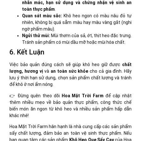
nhãn mác, hạn sử dụng và chứng nhận vệ sinh an
toàn thực phẩm
.
Quan sát màu sắc:
Khô heo ngon có màu nâu đỏ tự
nhiên, không bị quá sẫm màu hay màu vàng gắt (nghi
ngờ phẩm màu).
Ngửi thử mùi:
Mùi thơm của sả, ớt, thịt heo đặc trưng.
Tránh sản phẩm có mùi dầu mỡ hoặc mùi hóa chất.
6. Kết Luận
Việc bảo quản đúng cách sẽ giúp khô heo giữ được
chất
lượng, hương vị
và
an toàn sức khỏe
cho cả gia đình. Hãy
lưu ý thời hạn sử dụng, chọn sản phẩm chất lượng và tránh
để khô ở nơi ẩm nóng.
👉 Đừng quên theo dõi
Hoa Mặt Trời Farm
để cập nhật
thêm nhiều mẹo về bảo quản thực phẩm, công thức chế
biến món ăn ngon từ khô heo và nhiều sản phẩm hấp dẫn
khác nhé!
Hoa Mặt Trời Farm hân hạnh là nhà cung cấp các sản phẩm
sấy chất lượng, đảm bảo an toàn vệ sinh thực phẩm. Nếu
bạn quan tâm các sản phẩm
Khô Heo Que Sấy Cay
của Hoa