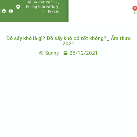
Tổ Dân Phố 8 Cư Êbur ,
Phường Buôn Ma Thuột,
0
Tỉnh Đắk Lắk
Đồ sấy khô là gì? Đồ sấy khô có tốt không?_ Ẩm thực
2021
Sunny
25/12/2021