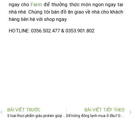
ngay cho
Farm
để thưởng thức món ngon ngay tại
nhà nhé. Chúng tôi bán đồ ăn giao về nhà cho khách
hàng liên hệ với shop ngay.
HOTLINE: 0356.502.477 & 0353.901.802
BÀI VIẾT TRƯỚC
BÀI VIẾT TIẾP THEO
5 loại thực phẩm giàu protein giúp bạn có một sức khỏe tốt
Dế trứng đông lạnh mua ở đâu? Dế trứng là loại dế như thế nào?_ Kiến thức dế 2021