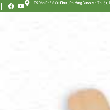
Tổ Dân Phố 8 Cư Êbur , Phường Buôn Ma Thuột, 