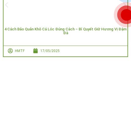
4 Cách Bảo Quản Khô Cá Lóc Đúng Cách – Bí Quyết Giữ Hương Vị Đậm
Đà
HMTF
17/05/2025
Công Ty
Hỗ trợ khách
HOA MẶT TRỜI
TNHH
hàng
FARM
– GIẤC MƠ
Hoa Mặt
NÔNG NGHIỆP
Trời
Đăng
XANH
Group
Tuyển Đại Lý
ký
GPKD/MST:
Đặt hàng và
6001834030
thanh toán
cấp ngày
24/04/2026
Chính sách bảo