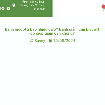
Tổ Dân Phố 8 Cư Êbur ,
Phường Buôn Ma Thuột,
0
Tỉnh Đắk Lắk
Bánh biscotti bao nhiêu calo? Bánh giảm cân biscotti
có giúp giảm cân không?
Sunny
10/08/2024