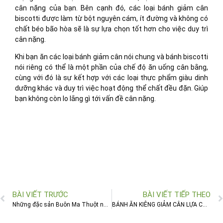
cân nặng của bạn. Bên cạnh đó, các loại bánh giảm cân
biscotti được làm từ bột nguyên cám, ít đường và không có
chất béo bão hòa sẽ là sự lựa chọn tốt hơn cho việc duy trì
cân nặng.
Khi bạn ăn các loại bánh giảm cân nói chung và bánh biscotti
nói riêng có thể là một phần của chế độ ăn uống cân bằng,
cùng với đó là sự kết hợp với các loại thực phẩm giàu dinh
dưỡng khác và duy trì việc hoạt động thể chất đều đặn. Giúp
bạn không còn lo lắng gì tới vấn đề cân nặng.
BÀI VIẾT TRƯỚC
BÀI VIẾT TIẾP THEO
Những đặc sản Buôn Ma Thuột nhất định phải thử
BÁNH ĂN KIÊNG GIẢM CÂN LỰA CHỌN HOÀN HẢO ĐỐI VỚI SỨC KHỎE VÀ VÓC DÁNG