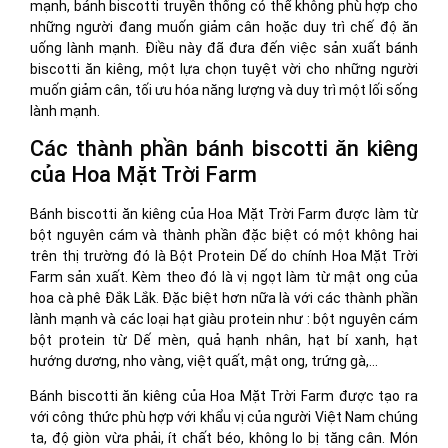
mạnh, bánh biscotti truyền thống có thể không phù hợp cho
những người đang muốn giảm cân hoặc duy trì chế độ ăn
uống lành mạnh. Điều này đã đưa đến việc sản xuất bánh
biscotti ăn kiêng, một lựa chọn tuyệt vời cho những người
muốn giảm cân, tối ưu hóa năng lượng và duy trì một lối sống
lành mạnh.
Các thành phần bánh biscotti ăn kiêng
của Hoa Mặt Trời Farm
Bánh biscotti ăn kiêng của Hoa Mặt Trời Farm được làm từ
bột nguyên cám và thành phần đặc biệt có một không hai
trên thị trường đó là Bột Protein Dế do chính Hoa Mặt Trời
Farm sản xuất. Kèm theo đó là vị ngọt làm từ mật ong của
hoa cà phê Đắk Lắk. Đặc biệt hơn nữa là với các thành phần
lành mạnh và các loại hạt giàu protein như : bột nguyên cám
bột protein từ Dế mèn, quả hạnh nhân, hạt bí xanh, hạt
hướng dương, nho vàng, việt quất, mật ong, trứng gà,…
Bánh biscotti ăn kiêng của Hoa Mặt Trời Farm được tạo ra
với công thức phù hợp với khẩu vị của người Việt Nam chúng
ta, độ giòn vừa phải, ít chất béo, không lo bị tăng cân. Món