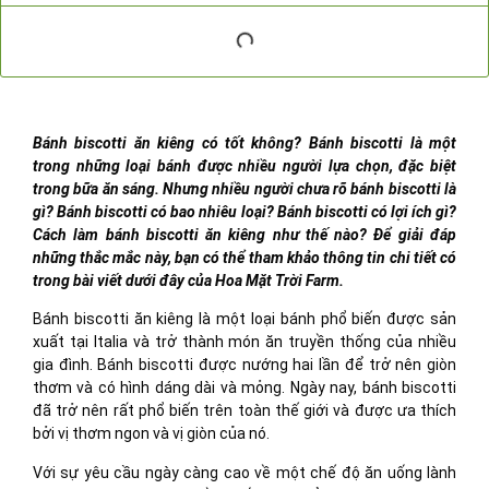
Bánh biscotti ăn kiêng có tốt không? Bánh biscotti là một
trong những loại bánh được nhiều người lựa chọn, đặc biệt
trong bữa ăn sáng. Nhưng nhiều người chưa rõ bánh biscotti là
gì? Bánh biscotti có bao nhiêu loại? Bánh biscotti có lợi ích gì?
Cách làm bánh biscotti ăn kiêng như thế nào? Để giải đáp
những thắc mắc này, bạn có thể tham khảo thông tin chi tiết có
trong bài viết dưới đây của Hoa Mặt Trời Farm.
Bánh biscotti ăn kiêng là một loại bánh phổ biến được sản
xuất tại Italia và trở thành món ăn truyền thống của nhiều
gia đình. Bánh biscotti được nướng hai lần để trở nên giòn
thơm và có hình dáng dài và mỏng. Ngày nay, bánh biscotti
đã trở nên rất phổ biến trên toàn thế giới và được ưa thích
bởi vị thơm ngon và vị giòn của nó.
Với sự yêu cầu ngày càng cao về một chế độ ăn uống lành