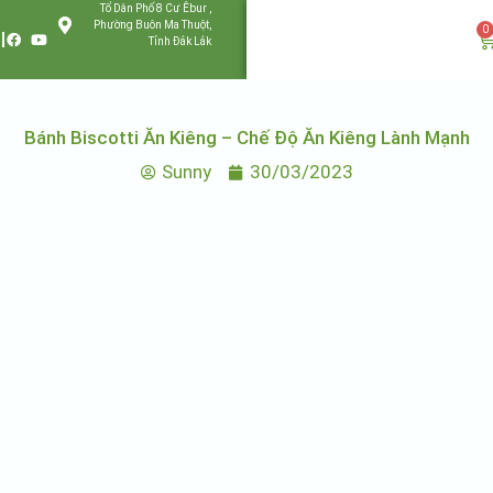
Tổ Dân Phố 8 Cư Êbur ,
Phường Buôn Ma Thuột,
0
Tỉnh Đắk Lắk
Bánh Biscotti Ăn Kiêng – Chế Độ Ăn Kiêng Lành Mạnh
Sunny
30/03/2023