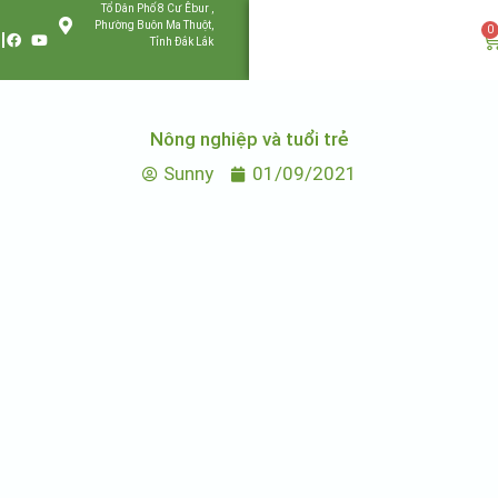
Tổ Dân Phố 8 Cư Êbur ,
Phường Buôn Ma Thuột,
0
Tỉnh Đắk Lắk
Nông nghiệp và tuổi trẻ
Sunny
01/09/2021