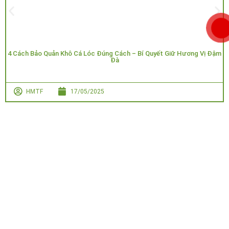
4 Cách Bảo Quản Khô Cá Lóc Đúng Cách – Bí Quyết Giữ Hương Vị Đậm
Đà
HMTF
17/05/2025
Công Ty
Hỗ trợ khách
HOA MẶT TRỜI
TNHH
hàng
FARM
– GIẤC MƠ
Hoa Mặt
NÔNG NGHIỆP
Trời
Đăng
XANH
Group
Tuyển Đại Lý
ký
GPKD/MST:
Đặt hàng và
6001834030
thanh toán
cấp ngày
24/04/2026
Chính sách bảo